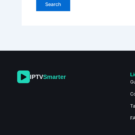
L
IPTV
Smarter
Gu
C
Ta
F