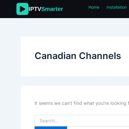
Search
Skip
Home
Installation
IPTV
for:
Smarter
to
content
Canadian Channels
It seems we can’t find what you’re looking 