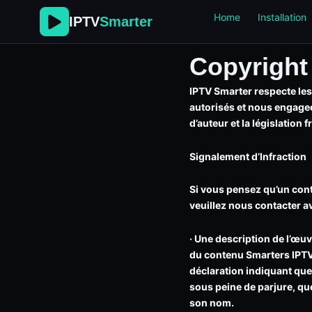
Skip
Home
Installation
IPTV
Smarter
to
content
Copyright
IPTV Smarter respecte les 
autorisés et nous engageon
d’auteur et la législation 
Signalement d’Infraction
Si vous pensez qu’un cont
veuillez nous contacter a
· Une description de l’œu
du contenu Smarters IPTV
déclaration indiquant que 
sous peine de parjure, que
son nom.