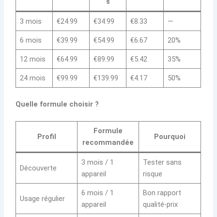
s
3 mois
€24.99
€34.99
€8.33
—
6 mois
€39.99
€54.99
€6.67
20%
12 mois
€64.99
€89.99
€5.42
35%
24 mois
€99.99
€139.99
€4.17
50%
Quelle formule choisir ?
Formule
Profil
Pourquoi
recommandée
3 mois / 1
Tester sans
Découverte
appareil
risque
6 mois / 1
Bon rapport
Usage régulier
appareil
qualité-prix