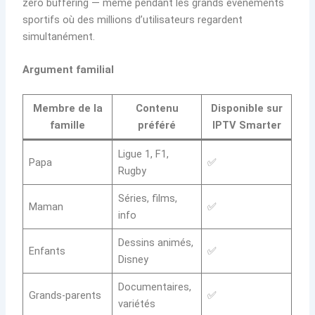
zéro buffering — même pendant les grands événements
sportifs où des millions d’utilisateurs regardent
simultanément.
Argument familial
Membre de la
Contenu
Disponible sur
famille
préféré
IPTV Smarter
Ligue 1, F1,
Papa
✅
Rugby
Séries, films,
Maman
✅
info
Dessins animés,
Enfants
✅
Disney
Documentaires,
Grands-parents
✅
variétés