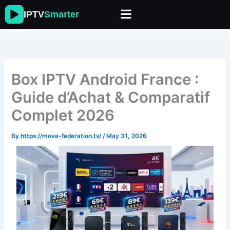
Skip
IPTV
Smarter
to
content
Box IPTV Android France :
Guide d’Achat & Comparatif
Complet 2026
By
https://move-federation.tv/
/
May 31, 2026