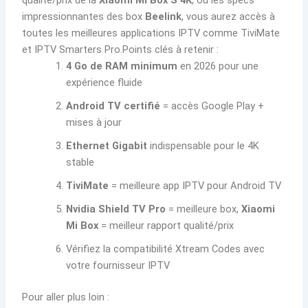
qualité/prix de la
Xiaomi Mi Box S 4K
, ou les specs
impressionnantes des box
Beelink
, vous aurez accès à
toutes les meilleures applications IPTV comme TiviMate
et IPTV Smarters Pro.Points clés à retenir :
4 Go de RAM minimum
en 2026 pour une
expérience fluide
Android TV certifié
= accès Google Play +
mises à jour
Ethernet Gigabit
indispensable pour le 4K
stable
TiviMate
= meilleure app IPTV pour Android TV
Nvidia Shield TV Pro
= meilleure box,
Xiaomi
Mi Box
= meilleur rapport qualité/prix
Vérifiez la compatibilité Xtream Codes avec
votre fournisseur IPTV
Pour aller plus loin :