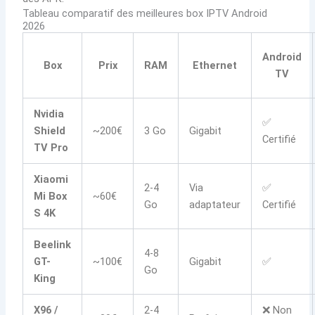
Tableau comparatif des meilleures box IPTV Android
2026
Android
Box
Prix
RAM
Ethernet
TV
Nvidia
✅
Shield
~200€
3 Go
Gigabit
Certifié
TV Pro
Xiaomi
2-4
Via
✅
Mi Box
~60€
Go
adaptateur
Certifié
S 4K
Beelink
4-8
GT-
~100€
Gigabit
✅
Go
King
X96 /
2-4
❌ Non