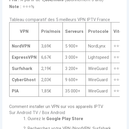
Note :
⭐⭐⭐½
Tableau comparatif des 5 meilleurs VPN IPTV France
VPN
Prix/mois
Serveurs
Protocole
Vitesse
NordVPN
3,69€
5 900+
NordLynx
⭐⭐⭐⭐⭐
ExpressVPN
6,67€
3 000+
Lightspeed
⭐⭐⭐⭐⭐
Surfshark
2,19€
3 200+
WireGuard
⭐⭐⭐⭐
CyberGhost
2,03€
9 600+
WireGuard
⭐⭐⭐⭐
PIA
1,85€
35 000+
WireGuard
⭐⭐⭐
Comment installer un VPN sur vos appareils IPTV
Sur Android TV / Box Android
Ouvrez le
Google Play Store
Recherchez votre VPN (NordVPN, Surfshark,