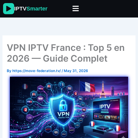
Skip
IPTV
Smarter
to
content
VPN IPTV France : Top 5 en
2026 — Guide Complet
By
https://move-federation.tv/
/
May 31, 2026